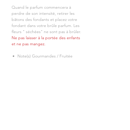
Quand le parfum commencera à
perdre de son intensité, retirer les
bâtons des fondants et placez votre
fondant dans votre brûle parfum. Les
fleurs " séchées" ne sont pas à brûler.
Ne pas laisser à la portée des enfants
et ne pas mangez.
Note(s)
Gourmandes / Fruitée
Tête
pomme / poire / cassis
Coeur
framboise / pêche
Fond
note gourmande / vanille
Informations
Législation
Conditions Générales de
Accueil
Ventes
Mon compte
Allergènes
Mentions légales