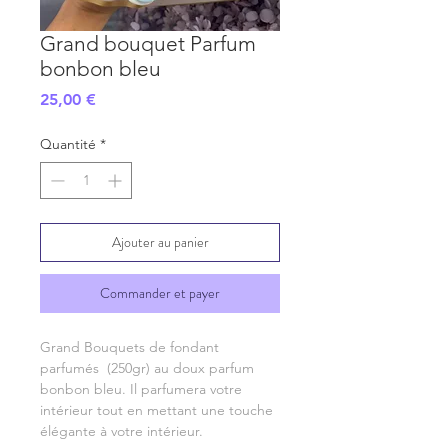
Grand bouquet Parfum
bonbon bleu
Prix
25,00 €
Quantité
*
Ajouter au panier
Commander et payer
Grand Bouquets de fondant
parfumés (250gr) au doux parfum
bonbon bleu. Il parfumera votre
intérieur tout en mettant une touche
élégante à votre intérieur.