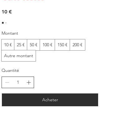
10 €
Montant
10 €
25 €
50 €
100 €
150 €
200 €
Autre montant
Quantité
Acheter
Informations
Législation