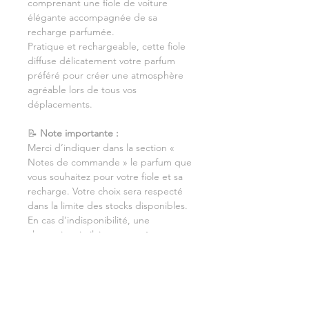
comprenant une fiole de voiture
élégante accompagnée de sa
recharge parfumée.
Pratique et rechargeable, cette fiole
diffuse délicatement votre parfum
préféré pour créer une atmosphère
agréable lors de tous vos
déplacements.
📝
Note importante :
Merci d’indiquer dans la section «
Notes de commande » le parfum que
vous souhaitez pour votre fiole et sa
recharge. Votre choix sera respecté
dans la limite des stocks disponibles.
En cas d’indisponibilité, une
alternative similaire pourra être
proposée.
🎁 Un coffret idéal à offrir ou à s’offrir
pour profiter d’un intérieur de voiture
délicatement parfumé.