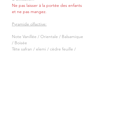
Ne pas laisser à la portée des enfants
et ne pas mangez.
Pyramide olfactive:
Note
Vanillée / Orientale / Balsamique
/ Boisée
Tête
safran / elemi / cèdre feuille /
violette feuille
Coeur
davana / styrax / iris / rose de
mai
Fond
vanille / cèdre blanc / myrrhe /
santal
Composition
-Cire de Soja
Conseil d'utilisation
-Fragrance
-Mèche
Placez votre bougie sur une surface
plane et en dehors des courant
EUH208
Contient Isocyanic acid,