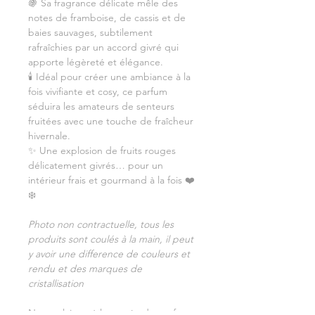
🍇 Sa fragrance délicate mêle des
notes de framboise, de cassis et de
baies sauvages, subtilement
rafraîchies par un accord givré qui
apporte légèreté et élégance.
🕯️ Idéal pour créer une ambiance à la
fois vivifiante et cosy, ce parfum
séduira les amateurs de senteurs
fruitées avec une touche de fraîcheur
hivernale.
✨ Une explosion de fruits rouges
délicatement givrés… pour un
intérieur frais et gourmand à la fois ❤️
❄️
Photo non contractuelle, tous les
produits sont coulés à la main, il peut
y avoir une difference de couleurs et
rendu et des marques de
cristallisation
Ne pas laisser à la portée des enfants